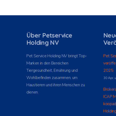
Über Petservice
Neu
Holding NV
Verö
Pet Service Holding NV bringt Top-
Pet Ser
Marken in den Bereichen
veröffe
Tiergesundheit, Ernährung und
2025
Wohlbefinden zusammen, um
30 Apr. 
Haustieren und ihren Menschen zu
Broker
dienen.
ICAP M
koopadv
Holding