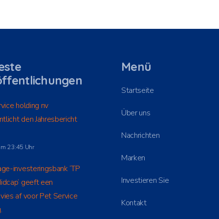
este
Menü
ffentlichungen
Startseite
vice holding nv
Über uns
ntlicht den Jahresbericht
Nachrichten
um 23:45 Uhr
Marken
age-investeringsbank ‘TP
Investieren Sie
idcap’ geeft een
ies af voor Pet Service
Kontakt
.