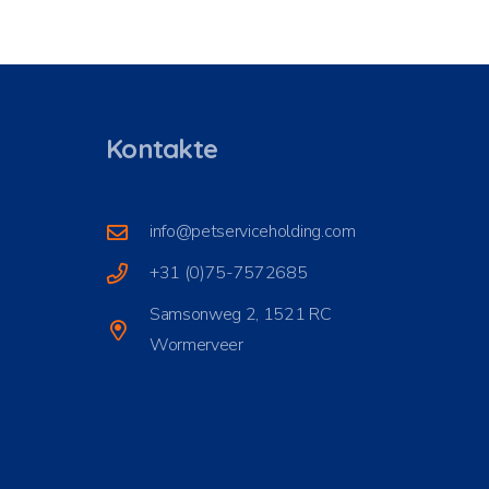
Kontakte
info@petserviceholding.com
+31 (0)75-7572685
Samsonweg 2, 1521 RC
Wormerveer