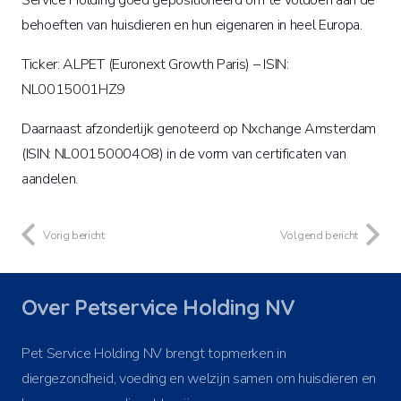
behoeften van huisdieren en hun eigenaren in heel Europa.
Ticker: ALPET (Euronext Growth Paris) – ISIN:
NL0015001HZ9
Daarnaast afzonderlijk genoteerd op Nxchange Amsterdam
(ISIN: NL00150004O8) in de vorm van certificaten van
aandelen.
Vorig bericht
Volgend bericht
Over Petservice Holding NV
Pet Service Holding NV brengt topmerken in
diergezondheid, voeding en welzijn samen om huisdieren en