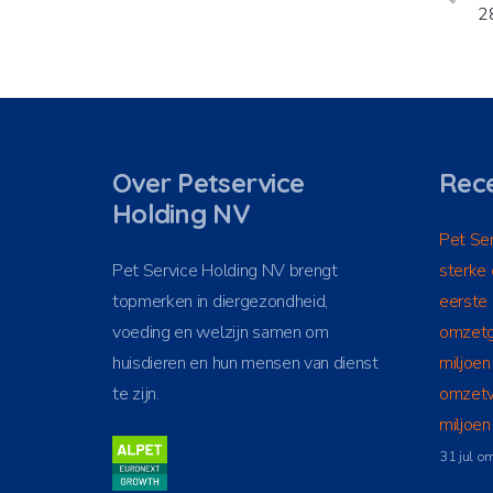
2
Over Petservice
Rece
Holding NV
Pet Ser
Pet Service Holding NV brengt
sterke 
topmerken in diergezondheid,
eerste
voeding en welzijn samen om
omzetg
huisdieren en hun mensen van dienst
miljoen
te zijn.
omzetv
miljoe
31 jul o