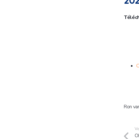
202
Téléch
C
Ron va
Vo
O