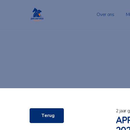
Over ons
M
2 jaar 
Terug
APP