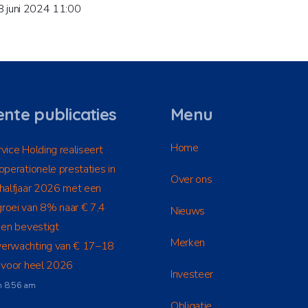
8 juni 2024 11:00
nte publicaties
Menu
Home
vice Holding realiseert
operationele prestaties in
Over ons
 halfjaar 2026 met een
roei van 8% naar € 7,4
Nieuws
 en bevestigt
Merken
erwachting van € 17–18
n voor heel 2026
Investeer
m 8:56 am
Obligatie