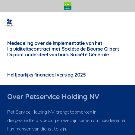
Mededeling over de implementatie van het
liqiuiditeitscontract met Société de Bourse Gilbert
Dupont onderdeel van bank Société Générale
Halfjaarlijks financieel verslag 2025
Over Petservice Holding NV
Pet Service Holding NV brengt topmerken in
diergezondheid, voeding en welzijn samen om huisdieren en
hun mensen van dienst te zijn.