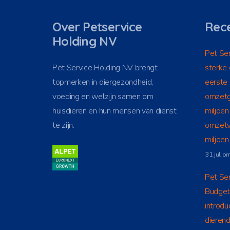
Over Petservice
Rece
Holding NV
Pet Ser
Pet Service Holding NV brengt
sterke 
topmerken in diergezondheid,
eerste
voeding en welzijn samen om
omzetg
huisdieren en hun mensen van dienst
miljoen
te zijn.
omzetv
miljoe
31 jul o
Pet Ser
Budget
introdu
dieren