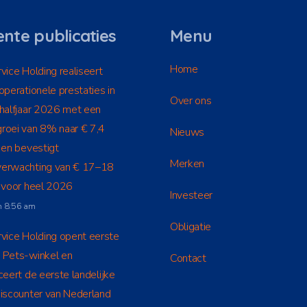
nte publicaties
Menu
Home
vice Holding realiseert
operationele prestaties in
Over ons
 halfjaar 2026 met een
roei van 8% naar € 7,4
Nieuws
 en bevestigt
Merken
erwachting van € 17–18
n voor heel 2026
Investeer
m 8:56 am
Obligatie
vice Holding opent eerste
 Pets-winkel en
Contact
ceert de eerste landelijke
discounter van Nederland