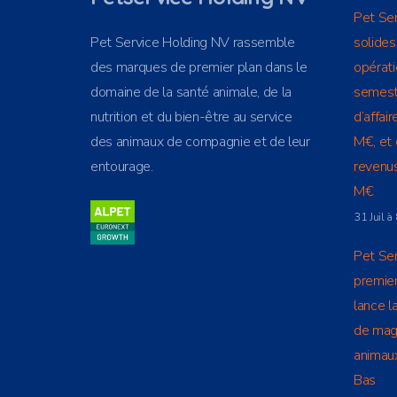
Pet Se
Pet Service Holding NV rassemble
solide
des marques de premier plan dans le
opérati
domaine de la santé animale, de la
semestr
nutrition et du bien-être au service
d’affai
des animaux de compagnie et de leur
M€, et 
entourage.
revenu
M€
31 Juil 
Pet Ser
premier
lance l
de mag
animaux
Bas