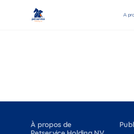
A pr
À propos de
Publ
Petservice Holding NV