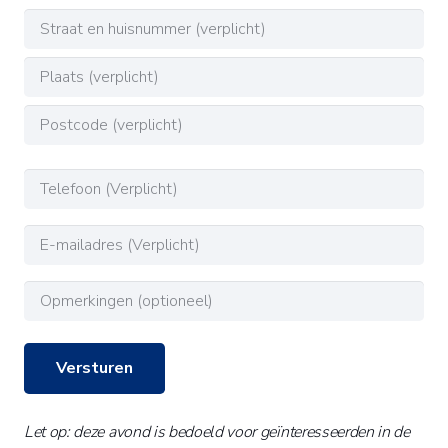
Achternaam
Adres
(Vereist)
Straat
en
Woonplaats
huisnummer
Postcode
Telefoon
(Vereist)
E-
mailadres
Opmerkingen
(Vereist)
(optioneel)
Let op: deze avond is bedoeld voor geïnteresseerden in de