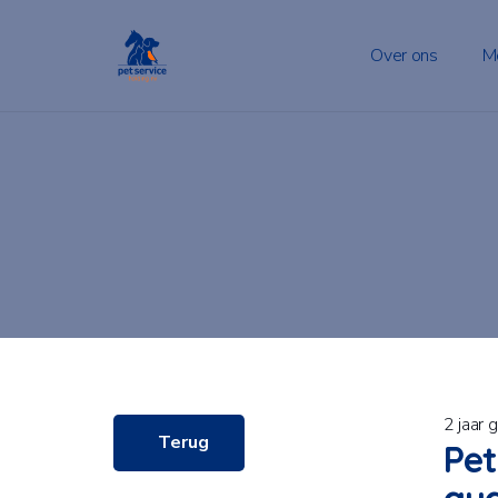
Over ons
M
2 jaar 
Terug
Pet