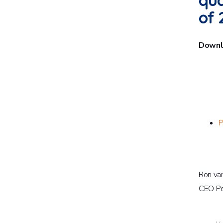
qua
of 
Downlo
P
Ron va
CEO Pe