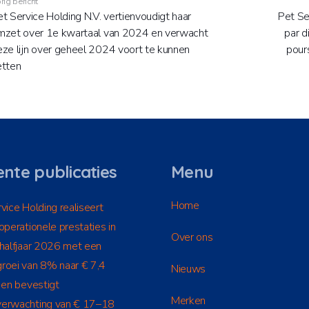
rig bericht
t Service Holding N.V. vertienvoudigt haar
Pet Ser
mzet over 1e kwartaal van 2024 en verwacht
par d
ze lijn over geheel 2024 voort te kunnen
pour
etten
nte publicaties
Menu
Home
vice Holding realiseert
operationele prestaties in
Over ons
 halfjaar 2026 met een
roei van 8% naar € 7,4
Nieuws
 en bevestigt
Merken
erwachting van € 17–18