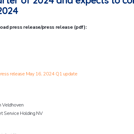
rter of 2024 and expects to con
2024
ad press release/press release (pdf):
ress release May 16, 2024 Q1 update
n Veldhoven
t Service Holding NV