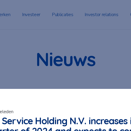
erken
Investeer
Publicaties
Investor relations
Nieuws
geleden
 Service Holding N.V. increases i