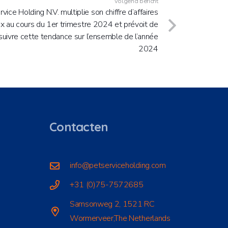
Volgend bericht
vice Holding N.V. multiplie son chiffre d’affaires
ix au cours du 1er trimestre 2024 et prévoit de
suivre cette tendance sur l’ensemble de l’année
2024
Contacten
info@petserviceholding.com
+31 (0)75-7572685
Samsonweg 2, 1521 RC
Wormerveer,The Netherlands