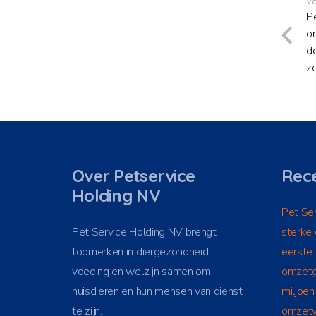
Vo
Pe
o
de
z
Over Petservice
Rece
Holding NV
Pet Ser
Pet Service Holding NV brengt
sterke 
topmerken in diergezondheid,
eerste
voeding en welzijn samen om
omzetg
huisdieren en hun mensen van dienst
miljoen
te zijn.
omzetv