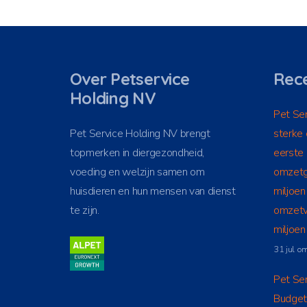
Over Petservice
Rece
Holding NV
Pet Ser
Pet Service Holding NV brengt
sterke 
topmerken in diergezondheid,
eerste
voeding en welzijn samen om
omzetg
huisdieren en hun mensen van dienst
miljoen
te zijn.
omzetv
miljoe
31 jul o
Pet Ser
Budget