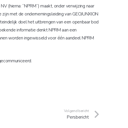
NV (hierna: “NPRM”) maakt, onder verwijzing naar
k te zijn met de ondernemingsleiding van GEOJUNXION
uiteindelijk doel het uitbrengen van een openbaar bod
s bekende informatie denkt NPRM aan een
kunnen worden ingewisseld voor één aandeel NPRM
n gecommuniceerd.
Volgend bericht
Persbericht