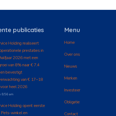
nte publicaties
Menu
Home
vice Holding realiseert
operationele prestaties in
Over ons
 halfjaar 2026 met een
roei van 8% naar € 7,4
Nieuws
 en bevestigt
Merken
erwachting van € 17–18
n voor heel 2026
Investeer
m 8:56 am
Obligatie
vice Holding opent eerste
 Pets-winkel en
Contact