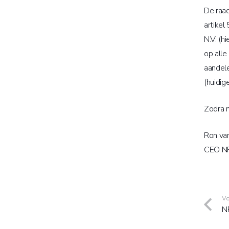
De raad
artikel
N.V. (h
op all
aandele
(huidig
Zodra n
Ron va
CEO N
Vo
NP