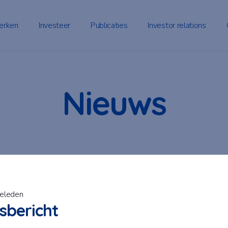
erken
Investeer
Publicaties
Investor relations
Nieuws
geleden
sbericht