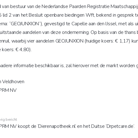
 van bestuur van de Nederlandse Paarden Registratie Maatschappij 
 5 lid 2 van het Besluit openbare biedingen Wft, bekend in gespre
ierna: “GEOJUNXION”), gevestigd te Capelle aan den IJssel, met als 
e uitstaande aandelen van deze onderneming. Op basis van de than
nruil, waarbij vier aandelen GEOJUNXION (huidige koers: € 1,17) 
e koers: € 4,80).
adere informatie beschikbaar is, zal hierover met de markt worde
n Veldhoven
PRM NV
rig bericht
RM NV koopt de ‘Dierenapotheek.nl’ en het Duitse ‘Drpetcare.de’.