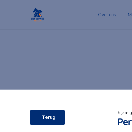
Over ons
M
5 jaar 
Terug
Per