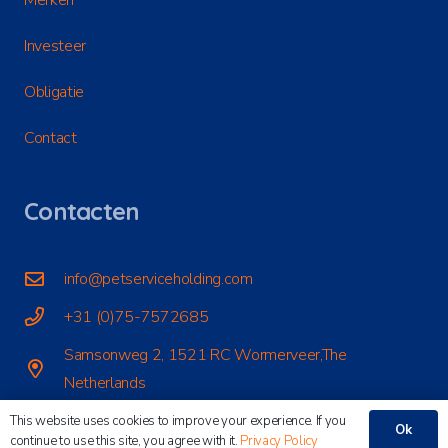
Investeer
Obligatie
Contact
Contacten
info@petserviceholding.com
+31 (0)75-7572685
Samsonweg 2, 1521 RC Wormerveer,The
Netherlands
This website uses cookies to improve your experience. If you
Ok
Privacy
|
Cookies
| De waarde van uw belegging kan fluctueren. In
continue to use this site, you agree with it.
Privacy Policy